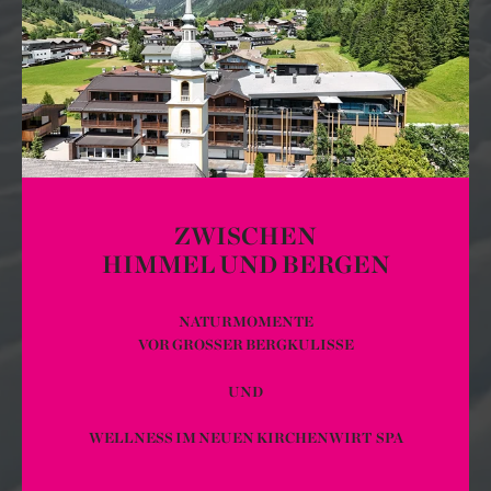
ZWISCHEN
HIMMEL UND BERGEN
NATURMOMENTE
VOR GROSSER BERGKULISSE
UND
WELLNESS IM NEUEN KIRCHENWIRT SPA