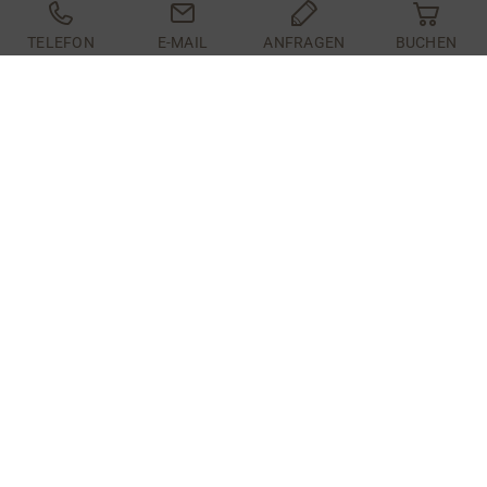
TELEFON
E-MAIL
ANFRAGEN
BUCHEN
Im vorderen Bereich des Hotels befindet sich
unsere Sonnenterrasse. Hier treffen sich unsere
Hotelgäste zufällig oder absichtsvoll ;-)