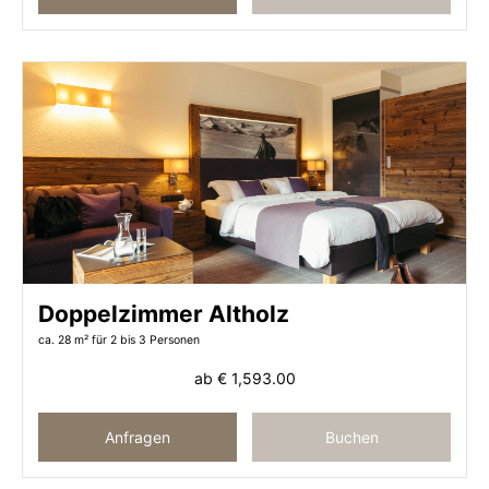
ZWISCHEN
HIMMEL UND BERGEN
NATURMOMENTE
VOR GROSSER BERGKULISSE
UND
WELLNESS IM NEUEN KIRCHENWIRT SPA
Doppelzimmer Altholz
ca. 28 m²
für 2 bis 3 Personen
JETZT BUCHEN
ab
€ 1,593.00
Anfragen
Buchen