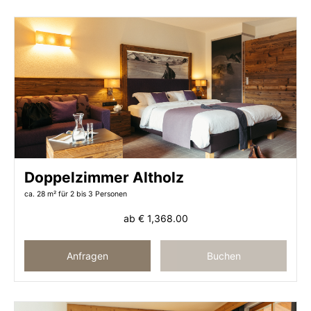
ZWISCHEN
HIMMEL UND BERGEN
NATURMOMENTE
VOR GROSSER BERGKULISSE
UND
Doppelzimmer Altholz
WELLNESS IM NEUEN KIRCHENWIRT SPA
ca. 28 m²
für 2 bis 3 Personen
ab
€ 1,368.00
JETZT BUCHEN
Anfragen
Buchen