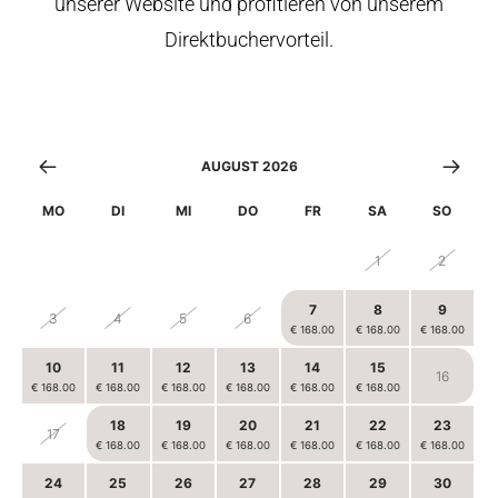
unserer Website und profitieren von unserem
Direktbuchervorteil.
AUGUST 2026
MO
DI
MI
DO
FR
SA
SO
27
28
29
30
31
1
2
7
8
9
3
4
5
6
€ 168.00
€ 168.00
€ 168.00
10
11
12
13
14
15
16
€ 168.00
€ 168.00
€ 168.00
€ 168.00
€ 168.00
€ 168.00
18
19
20
21
22
23
17
€ 168.00
€ 168.00
€ 168.00
€ 168.00
€ 168.00
€ 168.00
24
25
26
27
28
29
30