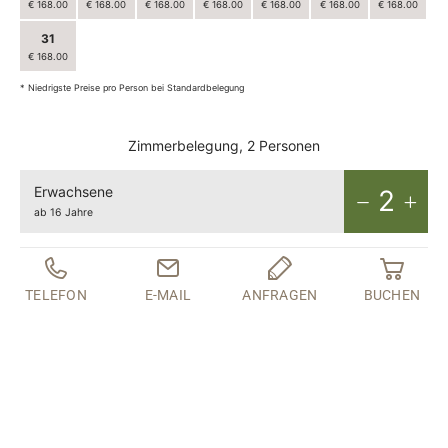
€ 168.00
€ 168.00
€ 168.00
€ 168.00
€ 168.00
€ 168.00
€ 168.00
31
1
2
3
4
5
6
€ 168.00
€ 168.00
€ 168.00
€ 168.00
€ 168.00
€ 168.00
€ 168.00
* Niedrigste Preise pro Person bei Standardbelegung
Zimmerbelegung, 2 Personen
Erwachsene
2
ab 16 Jahre
Kinder
0
von 0 bis 15 Jahre
TELEFON
E-MAIL
ANFRAGEN
BUCHEN
ab
€ 168.00