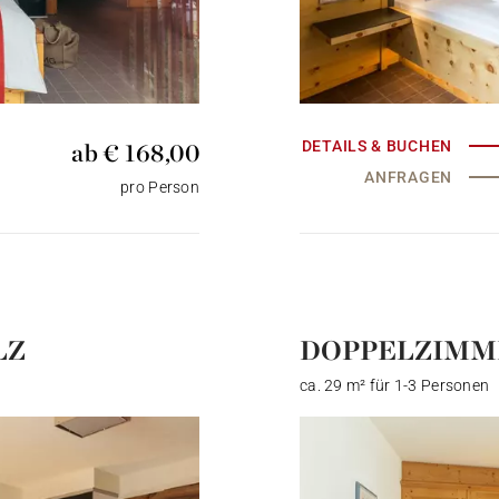
NATURMOMENTE
VOR GROSSER BERGKULISSE
UND
ab € 168,00
DETAILS & BUCHEN
WELLNESS IM NEUEN KIRCHENWIRT SPA
ANFRAGEN
pro Person
JETZT BUCHEN
LZ
DOPPELZIMME
ca. 29 m² für 1-3 Personen