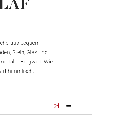
LAF
adeheraus bequem
Loden, Stein, Glas und
unertaler Bergwelt. Wie
wirt himmlisch.