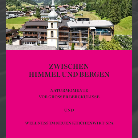
ZWISCHEN
HIMMEL UND BERGEN
NATURMOMENTE
VOR GROSSER BERGKULISSE
UND
WELLNESS IM NEUEN KIRCHENWIRT SPA